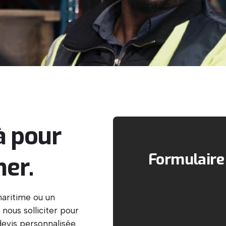
à
pour
Formulaire
er.
maritime ou un
nous solliciter pour
evis personnalisée.