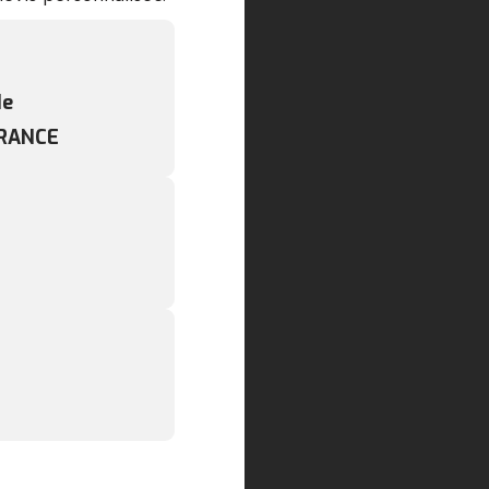
de
RANCE
m