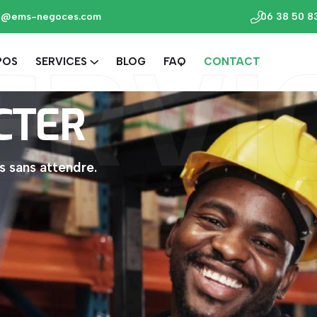
o@ems-negoces.com
06 38 50 8
ERVI
POS
SERVICES
BLOG
FAQ
CONTACT
CTER
 sans attendre.