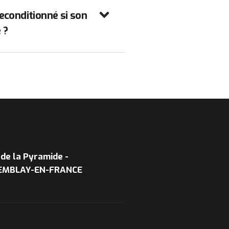
econditionné si son
 ?
de la Pyramide -
EMBLAY-EN-FRANCE