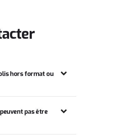
tacter
lis hors format ou
 peuvent pas être