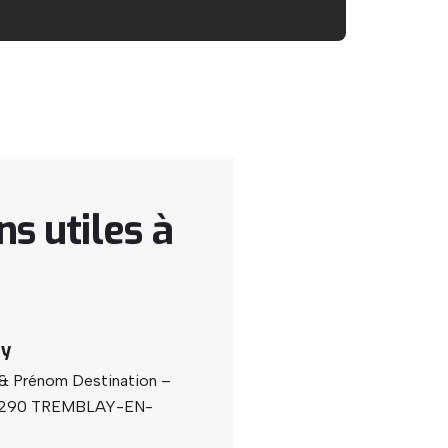
ns
utiles
à
sy
 Prénom Destination –
 93290 TREMBLAY-EN-